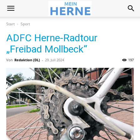
Start
Sport
ADFC Herne-Radtour
„Freibad Mollbeck“
Von
Redaktion (DL)
-
29. Juli 2024
197