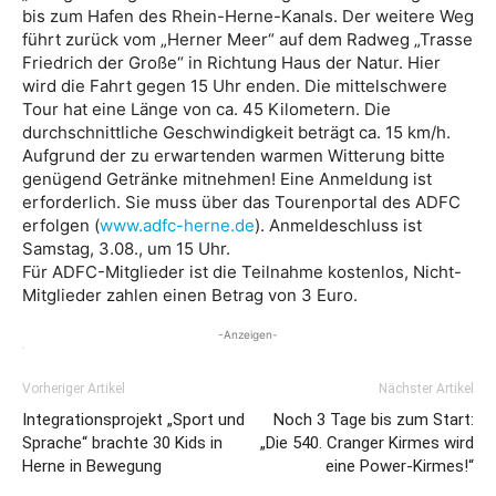
bis zum Hafen des Rhein-Herne-Kanals. Der weitere Weg
führt zurück vom „Herner Meer“ auf dem Radweg „Trasse
Friedrich der Große“ in Richtung Haus der Natur. Hier
wird die Fahrt gegen 15 Uhr enden. Die mittelschwere
Tour hat eine Länge von ca. 45 Kilometern. Die
durchschnittliche Geschwindigkeit beträgt ca. 15 km/h.
Aufgrund der zu erwartenden warmen Witterung bitte
genügend Getränke mitnehmen! Eine Anmeldung ist
erforderlich. Sie muss über das Tourenportal des ADFC
erfolgen (
www.adfc-herne.de
). Anmeldeschluss ist
Samstag, 3.08., um 15 Uhr.
Für ADFC-Mitglieder ist die Teilnahme kostenlos, Nicht-
Mitglieder zahlen einen Betrag von 3 Euro.
-Anzeigen-
Vorheriger Artikel
Nächster Artikel
Integrationsprojekt „Sport und
Noch 3 Tage bis zum Start:
Sprache“ brachte 30 Kids in
„Die 540. Cranger Kirmes wird
Herne in Bewegung
eine Power-Kirmes!“