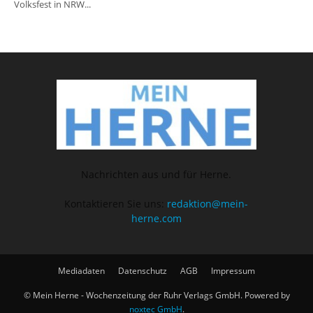
Volksfest in NRW...
Nachrichten aus und für Herne.
Kontaktieren Sie uns:
redaktion@mein-
herne.com
Mediadaten
Datenschutz
AGB
Impressum
© Mein Herne - Wochenzeitung der Ruhr Verlags GmbH. Powered by
noxtec GmbH
.